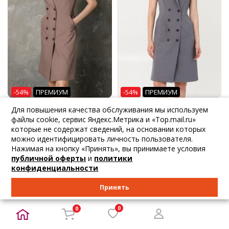
-54%
ПРЕМИУМ
-54%
ПРЕМИУМ
Для повышения качества обслуживания мы используем
6 749
₽
6 749
₽
15 444
₽
15 444
₽
файлы cookie, сервис Яндекс.Метрика и «Top.mail.ru»
Priz
Priz
которые не содержат сведений, на основании которых
Платье серо-кор...
Платье тёмно-се...
можно идентифицировать личность пользователя.
42 44 46 48 50 52 54
42 44 46 48 50 52 54
Нажимая на кнопку «Принять», вы принимаете условия
публичной оферты
и
политики
В корзину
В корзину
конфиденциальности
Принять
0
0