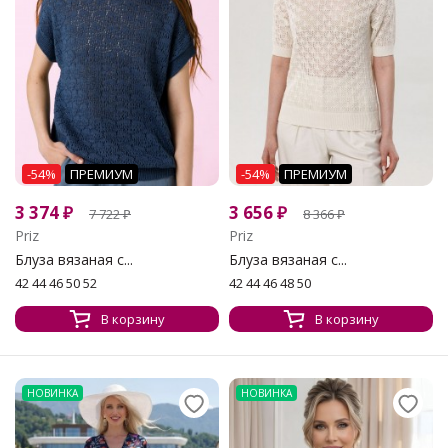
-54%
ПРЕМИУМ
-54%
ПРЕМИУМ
3 374
₽
3 656
₽
7 722
₽
8 366
₽
Priz
Priz
Блуза вязаная с...
Блуза вязаная с...
42 44 46 50 52
42 44 46 48 50
В корзину
В корзину
НОВИНКА
НОВИНКА