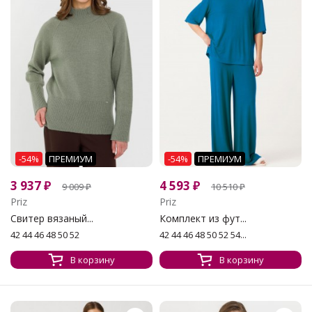
-54%
ПРЕМИУМ
-54%
ПРЕМИУМ
3 937
₽
4 593
₽
9 009
₽
10 510
₽
Priz
Priz
Свитер вязаный...
Комплект из фут...
42 44 46 48 50 52
42 44 46 48 50 52 54...
В корзину
В корзину