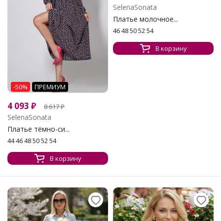
SelenaSonata
Платье молочное...
46 48 50 52 54
В корзину
-50%
ПРЕМИУМ
4 093
₽
8 617
₽
SelenaSonata
Платье тёмно-си...
44 46 48 50 52 54
В корзину