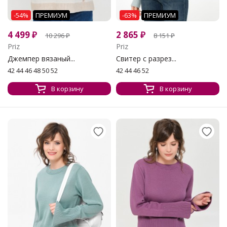
-54%
ПРЕМИУМ
-63%
ПРЕМИУМ
4 499
₽
2 865
₽
10 296
₽
8 151
₽
Priz
Priz
Джемпер вязаный...
Свитер с разрез...
42 44 46 48 50 52
42 44 46 52
В корзину
В корзину