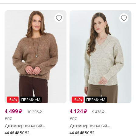
-54%
ПРЕМИУМ
-54%
ПРЕМИУМ
4 499
₽
4 124
₽
10 296
₽
9 438
₽
Priz
Priz
Джемпер вязаный...
Джемпер вязаный...
44 46 48 50 52
44 46 48 50 52