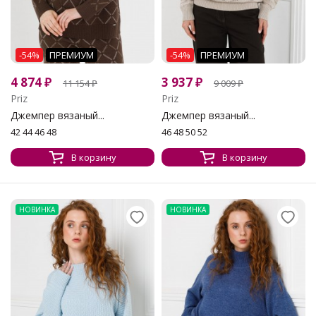
-54%
ПРЕМИУМ
-54%
ПРЕМИУМ
4 874
₽
3 937
₽
11 154
₽
9 009
₽
Priz
Priz
Джемпер вязаный...
Джемпер вязаный...
42 44 46 48
46 48 50 52
В корзину
В корзину
НОВИНКА
НОВИНКА