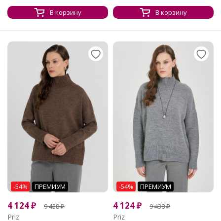
В корзину
В корзину
-54%
ПРЕМИУМ
-54%
ПРЕМИУМ
4 124
₽
4 124
₽
9 438
₽
9 438
₽
Priz
Priz