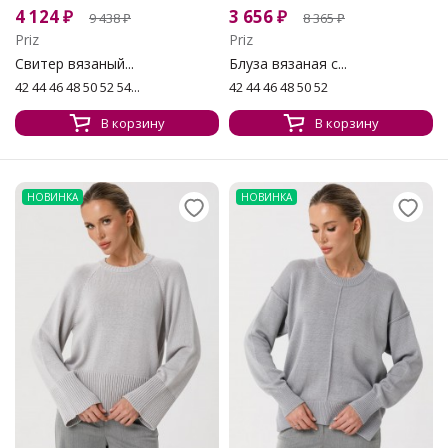
4 124
₽
3 656
₽
9 438
₽
8 365
₽
Priz
Priz
Свитер вязаный...
Блуза вязаная с...
42 44 46 48 50 52 54...
42 44 46 48 50 52
В корзину
В корзину
НОВИНКА
НОВИНКА