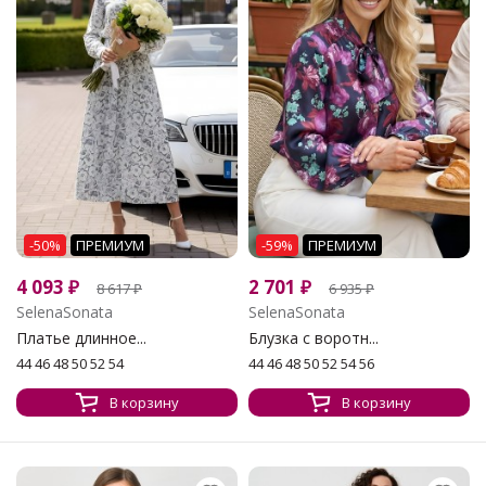
-50%
ПРЕМИУМ
-59%
ПРЕМИУМ
4 093
₽
2 701
₽
8 617
₽
6 935
₽
SelenaSonata
SelenaSonata
Платье длинное...
Блузка с воротн...
44 46 48 50 52 54
44 46 48 50 52 54 56
В корзину
В корзину