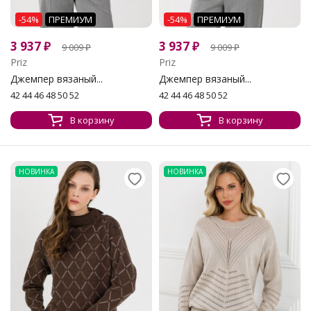
-54%
ПРЕМИУМ
-54%
ПРЕМИУМ
3 937
₽
3 937
₽
9 009
₽
9 009
₽
Priz
Priz
Джемпер вязаный...
Джемпер вязаный...
42 44 46 48 50 52
42 44 46 48 50 52
В корзину
В корзину
НОВИНКА
НОВИНКА