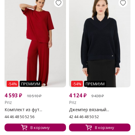
-54%
ПРЕМИУМ
-54%
ПРЕМИУМ
4 593
₽
4 124
₽
10 510
₽
9 438
₽
Priz
Priz
Комплект из фут...
Джемпер вязаный...
44 46 48 50 52 56
42 44 46 48 50 52
В корзину
В корзину