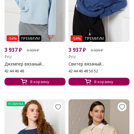
-54%
ПРЕМИУМ
-54%
ПРЕМИУМ
3 937
₽
3 937
₽
9 009
₽
9 009
₽
Priz
Priz
Джемпер вязаный...
Свитер вязаный...
42 44 46 48
42 44 46 48 50 52
В корзину
В корзину
НОВИНКА