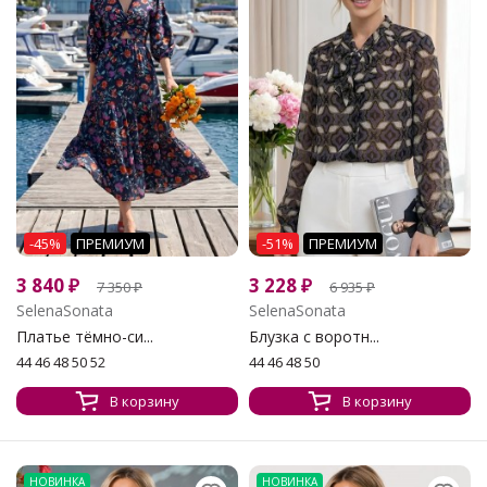
-45%
ПРЕМИУМ
-51%
ПРЕМИУМ
3 840
₽
3 228
₽
7 350
₽
6 935
₽
SelenaSonata
SelenaSonata
Платье тёмно-си...
Блузка с воротн...
44 46 48 50 52
44 46 48 50
В корзину
В корзину
НОВИНКА
НОВИНКА