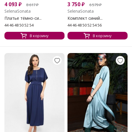
4 093
₽
3 750
₽
8 617
₽
6 579
₽
SelenaSonata
SelenaSonata
Платье тёмно-си...
Комплект синий...
44 46 48 50 52 54
44 46 48 50 52 54 56
В корзину
В корзину