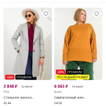
-68%
ПРЕМИУМ
-68%
ПРЕМИУМ
ПОСЛЕДНИЙ РАЗМЕР
3 848
₽
6 063
₽
12 656
₽
19 944
₽
Priz
Averi
Стильное женско...
Симпатичный жен...
42 44
54-56