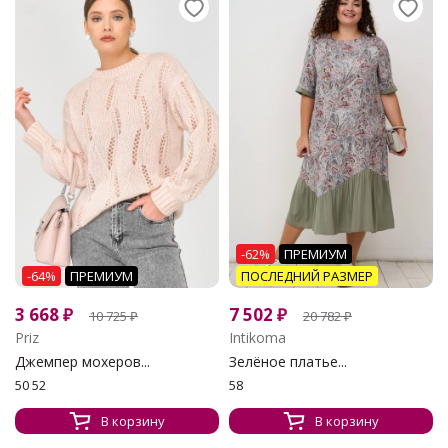
-62%
ПРЕМИУМ
-64%
ПРЕМИУМ
ПОСЛЕДНИЙ РАЗМЕР
3 668
₽
7 502
₽
10 725
₽
20 782
₽
Priz
Intikoma
Джемпер мохеров...
Зелёное платье...
50 52
58
В корзину
В корзину