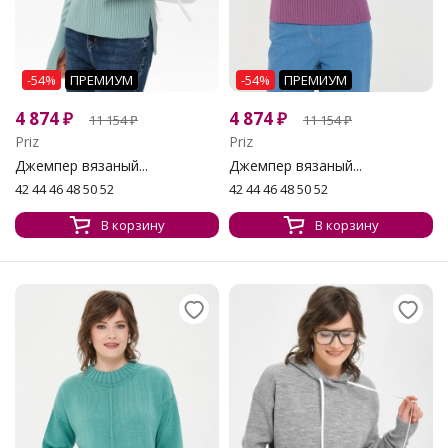
-54%
ПРЕМИУМ
-54%
ПРЕМИУМ
4 874
₽
4 874
₽
11 154
₽
11 154
₽
Priz
Priz
Джемпер вязаный...
Джемпер вязаный...
42 44 46 48 50 52
42 44 46 48 50 52
В корзину
В корзину