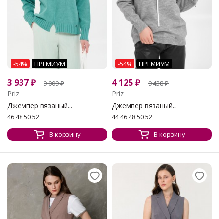
-54%
ПРЕМИУМ
-54%
ПРЕМИУМ
3 937
₽
4 125
₽
9 009
₽
9 438
₽
Priz
Priz
Джемпер вязаный...
Джемпер вязаный...
46 48 50 52
44 46 48 50 52
В корзину
В корзину