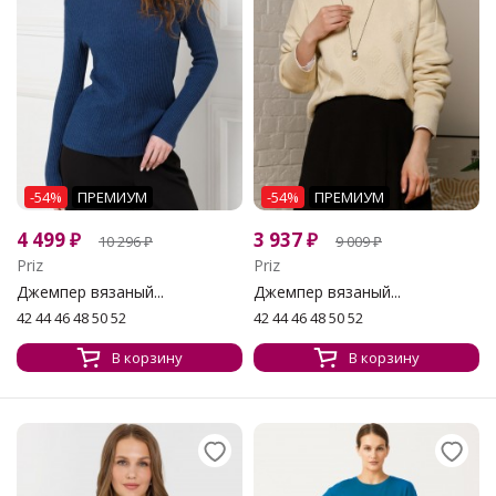
-54%
ПРЕМИУМ
-54%
ПРЕМИУМ
4 499
₽
3 937
₽
10 296
₽
9 009
₽
Priz
Priz
Джемпер вязаный...
Джемпер вязаный...
42 44 46 48 50 52
42 44 46 48 50 52
В корзину
В корзину