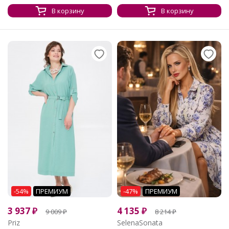
В корзину
В корзину
-54%
ПРЕМИУМ
-47%
ПРЕМИУМ
3 937
₽
4 135
₽
9 009
₽
8 214
₽
Priz
SelenaSonata