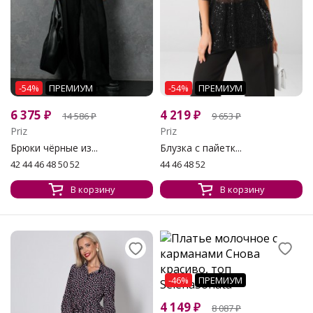
-54%
ПРЕМИУМ
-54%
ПРЕМИУМ
6 375
₽
4 219
₽
14 586
₽
9 653
₽
Priz
Priz
Брюки чёрные из...
Блузка с пайетк...
42 44 46 48 50 52
44 46 48 52
В корзину
В корзину
-46%
ПРЕМИУМ
4 149
₽
8 087
₽