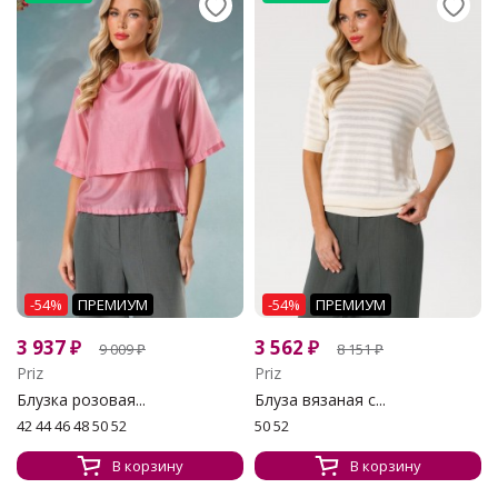
-54%
ПРЕМИУМ
-54%
ПРЕМИУМ
3 937
₽
3 562
₽
9 009
₽
8 151
₽
Priz
Priz
Блузка розовая...
Блуза вязаная с...
42 44 46 48 50 52
50 52
В корзину
В корзину