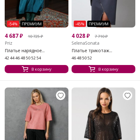
-54%
ПРЕМИУМ
-45%
ПРЕМИУМ
4 687
₽
4 028
₽
10 725
₽
7 710
₽
Priz
SelenaSonata
Платье нарядное...
Платье трикотаж...
42 44 46 48 50 52 54
46 48 50 52
В корзину
В корзину