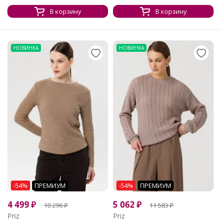
В корзину
В корзину
НОВИНКА
НОВИНКА
-54%
ПРЕМИУМ
-54%
ПРЕМИУМ
4 499
₽
5 062
₽
10 296
₽
11 583
₽
Priz
Priz