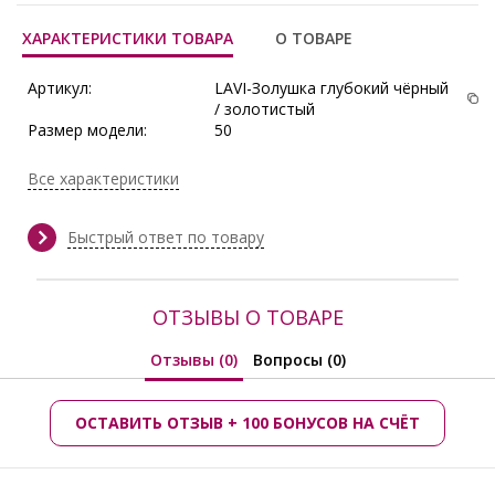
ХАРАКТЕРИСТИКИ ТОВАРА
О ТОВАРЕ
Артикул:
LAVI-Золушка глубокий чёрный
/ золотистый
Размер модели:
50
Рост модели:
165 см
Состав:
Вискоза 70%, Полиамид 15%,
Все характеристики
Лайкра 5%
Тип ткани:
Стрейч-шёлк+шифон
Сезон:
Осень/Зима
Быстрый ответ по товару
Производитель:
Lavira
ОТЗЫВЫ О ТОВАРЕ
Отзывы (0)
Вопросы (0)
ОСТАВИТЬ ОТЗЫВ + 100 БОНУСОВ НА СЧЁТ