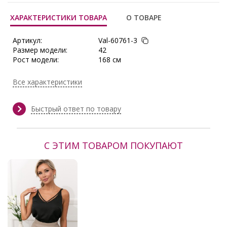
ХАРАКТЕРИСТИКИ ТОВАРА
О ТОВАРЕ
Артикул:
Val-60761-3
Размер модели:
42
Рост модели:
168 см
Состав:
Полиэстер 95%, Эластан 5%
Тип ткани:
Пайеточная ткань
Все характеристики
Сезон:
Осень/Зима
Производитель:
Valentina
Быстрый ответ по товару
С ЭТИМ ТОВАРОМ ПОКУПАЮТ