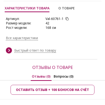
ХАРАКТЕРИСТИКИ ТОВАРА
О ТОВАРЕ
Артикул:
Val-60761-1
Размер модели:
42
Рост модели:
168 см
Состав:
Полиэстер 95%, Эластан 5%
Тип ткани:
Пайеточная ткань
Все характеристики
Сезон:
Осень/Зима
Производитель:
Valentina
Быстрый ответ по товару
ОТЗЫВЫ О ТОВАРЕ
Отзывы (0)
Вопросы (0)
ОСТАВИТЬ ОТЗЫВ + 100 БОНУСОВ НА СЧЁТ