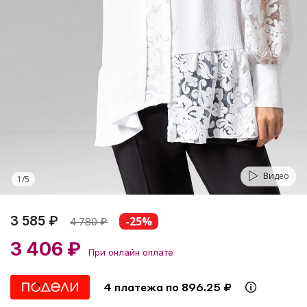
Видео
1
/
5
3 585 ₽
-25%
4 780
₽
3 406 ₽
При онлайн оплате
4 платежа по 896.25 ₽