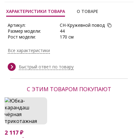
ХАРАКТЕРИСТИКИ ТОВАРА
О ТОВАРЕ
Артикул:
CH-Кружевной повод
Размер модели:
44
Рост модели:
170 см
Состав:
Полиэстер 50%, Вискоза 30%,
Хлопок 15%, Спандекс 5%
Все характеристики
Тип ткани:
Блузочная ткань+кружево
Длина по размерам:
р.46 - 74см., р.50 - 76см., р.52 -
77см., р.54 - 78см., р.56 - 79см.
Быстрый ответ по товару
Сезон:
Весна, Весна/Лето, Демисезон,
Зима, Круглогодичный, Лето,
Осень, Осень/Зима
С ЭТИМ ТОВАРОМ ПОКУПАЮТ
Производитель:
Charutti
2 117 ₽