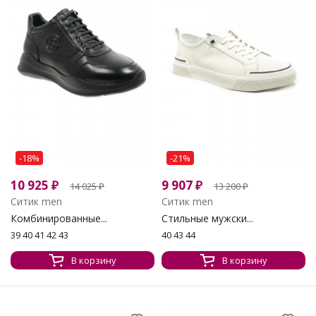
-18%
-21%
10 925
₽
9 907
₽
14 025
₽
13 200
₽
Ситик men
Ситик men
Комбинированные...
Стильные мужски...
39 40 41 42 43
40 43 44
В корзину
В корзину