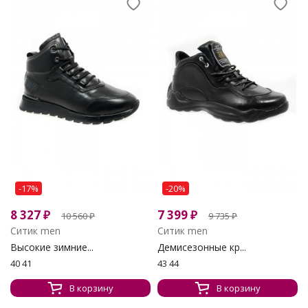
-17%
-20%
8 327
₽
7 399
₽
10 560
₽
9 735
₽
Ситик men
Ситик men
Высокие зимние...
Демисезонные кр...
40 41
43 44
В корзину
В корзину