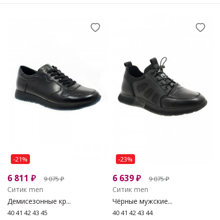
-21%
-23%
6 811
₽
6 639
₽
9 075
₽
9 075
₽
Ситик men
Ситик men
Демисезонные кр...
Чёрные мужские...
40 41 42 43 45
40 41 42 43 44