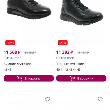
-18%
-21%
11 568
₽
11 392
₽
14 850
₽
15 180
₽
Ситик men
Ситик men
Зимние мужские...
Тёплые мужские...
43 45
40 41 42 43 44 45
В корзину
В корзину