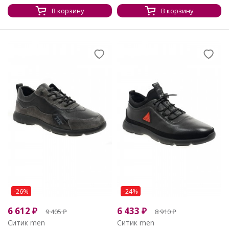
В корзину
В корзину
-26%
-24%
6 612
₽
6 433
₽
9 405
₽
8 910
₽
Ситик men
Ситик men