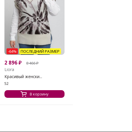
-64%
ПОСЛЕДНИЙ РАЗМЕР
2 896
₽
8 466
₽
Liora
Красивый женски...
52
В корзину