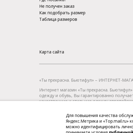
Не получен заказ
Как подобрать размер
Таблица размеров
Карта сайта
«Ты прекрасна. Бьютифул» – ИНТЕРНЕТ-М
Интернет магазин «Ты прекрасна. Бьютифул» 
одежду и обувь, Вы гарантированно получае
качественную и стильную одежду европейских
наличии всегда имеется широкий ассортимен
любой город России.
Для повышения качества обслуж
Яндекс.Метрика и «Top.mail.ru»
© 2009-2026. «Ты прекрасна. Бьютифул» – ин
можно идентифицировать личнос
принимаете условия
публично