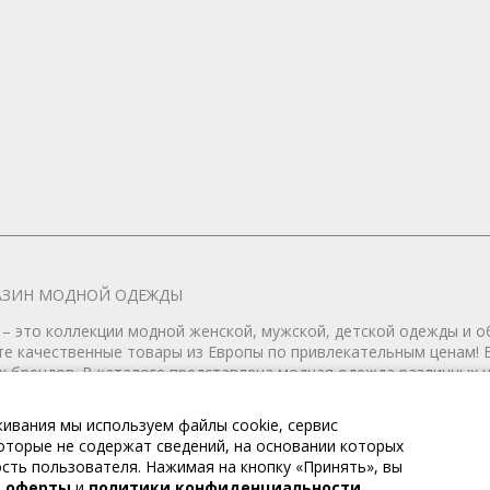
АГАЗИН МОДНОЙ ОДЕЖДЫ
– это коллекции модной женской, мужской, детской одежды и об
те качественные товары из Европы по привлекательным ценам!
 брендов. В каталоге представлена модная одежда различных цв
т удобной женской и мужской обуви на любой сезон. Весь това
ивания мы используем файлы cookie, сервис
 которые не содержат сведений, на основании которых
тернет-магазин модной одежды. Все права защищены. Доставка п
ть пользователя. Нажимая на кнопку «Принять», вы
й оферты
и
политики конфиденциальности