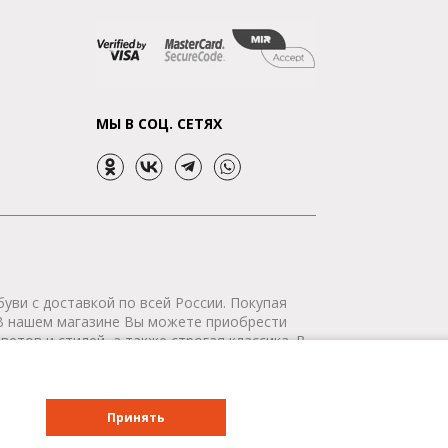
МЫ В СОЦ. СЕТЯХ
уви с доставкой по всей России. Покупая
 В нашем магазине Вы можете приобрести
етов и стилей, а также строгая классика. В
р сертифицирован. Мы доставим Ваш заказ в
о всей России - бесплатно!
Принять