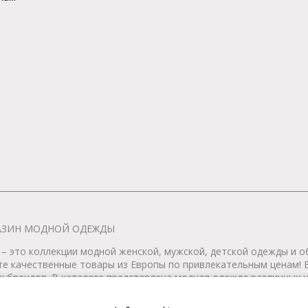
АГАЗИН МОДНОЙ ОДЕЖДЫ
– это коллекции модной женской, мужской, детской одежды и об
те качественные товары из Европы по привлекательным ценам!
 брендов. В каталоге представлена модная одежда различных цв
т удобной женской и мужской обуви на любой сезон. Весь това