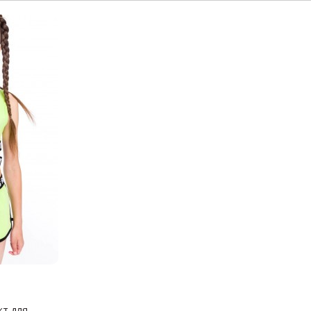
 для...