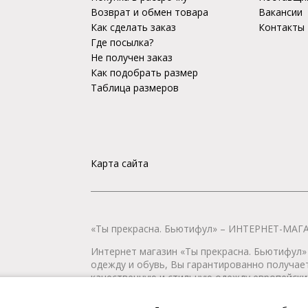
Возврат и обмен товара
Вакансии
Как сделать заказ
Контакты
Где посылка?
Не получен заказ
Как подобрать размер
Таблица размеров
Карта сайта
«Ты прекрасна. Бьютифул» – ИНТЕРНЕТ-М
Интернет магазин «Ты прекрасна. Бьютифул» 
одежду и обувь, Вы гарантированно получае
качественную и стильную одежду европейских
наличии всегда имеется широкий ассортимен
любой город России.