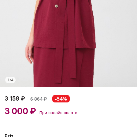
1
/
4
3 158 ₽
-54%
6 864
₽
3 000 ₽
При онлайн оплате
Priz