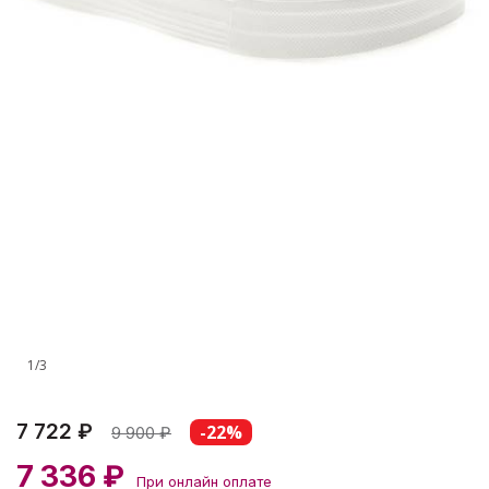
1
/
3
7 722 ₽
-22%
9 900
₽
7 336 ₽
При онлайн оплате