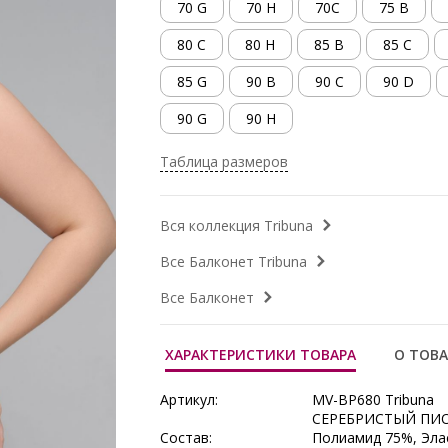
70 G
70 H
70C
75 B
80 C
80 H
85 B
85 C
85 G
90 B
90 C
90 D
90 G
90 H
Таблица размеров
Вся коллекция Tribuna
Все Балконет Tribuna
Все Балконет
ХАРАКТЕРИСТИКИ ТОВАРА
О ТОВА
Артикул:
MV-BP680 Tribuna
СЕРЕБРИСТЫЙ ПИ
Состав:
Полиамид 75%, Эла