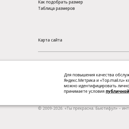
Как подобрать размер
Таблица размеров
Карта сайта
«Ты прекрасна. Бьютифул» – ИНТЕРНЕТ-М
Для повышения качества обслуж
Интернет магазин «Ты прекрасна. Бьютифул» 
Яндекс.Метрика и «Top.mail.ru»
одежду и обувь, Вы гарантированно получае
можно идентифицировать личнос
качественную и стильную одежду европейских
принимаете условия
публично
наличии всегда имеется широкий ассортимен
любой город России.
© 2009-2026. «Ты прекрасна. Бьютифул» – ин