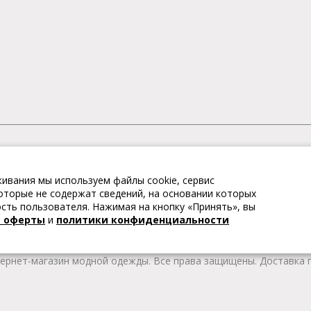
АГАЗИН МОДНОЙ ОДЕЖДЫ
ивания мы используем файлы cookie, сервис
– это коллекции модной женской, мужской, детской одежды и об
 которые не содержат сведений, на основании которых
те качественные товары из Европы по привлекательным ценам!
ть пользователя. Нажимая на кнопку «Принять», вы
 брендов. В каталоге представлена модная одежда различных цв
й оферты
и
политики конфиденциальности
т удобной женской и мужской обуви на любой сезон. Весь това
тернет-магазин модной одежды. Все права защищены. Доставка п