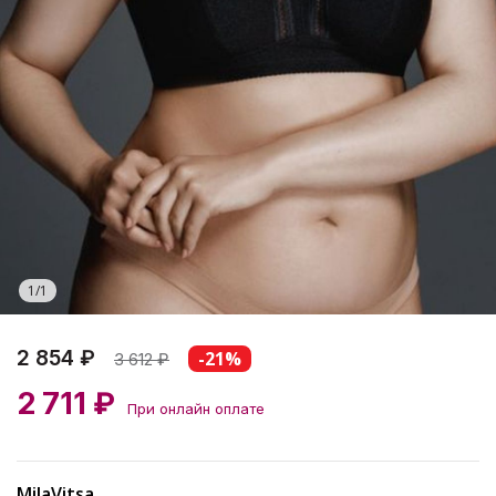
1
/
1
2 854 ₽
-21%
3 612
₽
2 711 ₽
При онлайн оплате
MilaVitsa