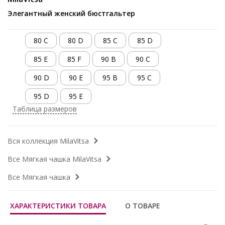
Элегантный женский бюстгальтер
80 C
80 D
85 C
85 D
85 E
85 F
90 B
90 C
90 D
90 E
95 B
95 C
95 D
95 E
Таблица размеров
Вся коллекция MilaVitsa
Все Мягкая чашка MilaVitsa
Все Мягкая чашка
ХАРАКТЕРИСТИКИ ТОВАРА
О ТОВАРЕ