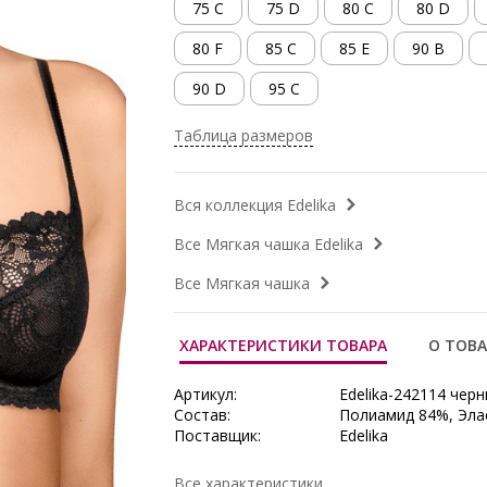
75 C
75 D
80 C
80 D
80 F
85 C
85 E
90 B
90 D
95 C
Таблица размеров
Вся коллекция Edelika
Все Мягкая чашка Edelika
Все Мягкая чашка
ХАРАКТЕРИСТИКИ ТОВАРА
О ТОВА
Артикул:
Edelika-242114 чер
Состав:
Полиамид 84%, Эла
Поставщик:
Edelika
Все характеристики