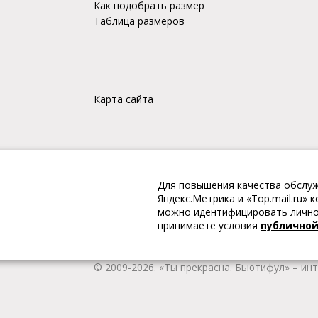
Как подобрать размер
Таблица размеров
Карта сайта
«Ты прекрасна. Бьютифул» – ИНТЕРНЕТ-М
Для повышения качества обслуж
Интернет магазин «Ты прекрасна. Бьютифул» 
Яндекс.Метрика и «Top.mail.ru»
одежду и обувь, Вы гарантированно получае
можно идентифицировать личнос
качественную и стильную одежду европейских
принимаете условия
публично
наличии всегда имеется широкий ассортимен
любой город России.
© 2009-2026. «Ты прекрасна. Бьютифул» – ин