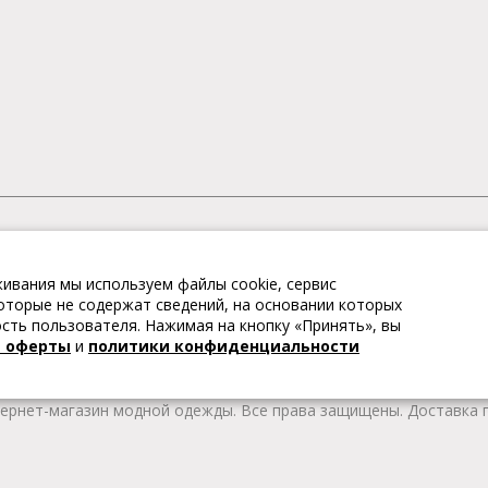
АГАЗИН МОДНОЙ ОДЕЖДЫ
ивания мы используем файлы cookie, сервис
– это коллекции модной женской, мужской, детской одежды и об
 которые не содержат сведений, на основании которых
те качественные товары из Европы по привлекательным ценам!
ть пользователя. Нажимая на кнопку «Принять», вы
 брендов. В каталоге представлена модная одежда различных цв
й оферты
и
политики конфиденциальности
т удобной женской и мужской обуви на любой сезон. Весь това
тернет-магазин модной одежды. Все права защищены. Доставка п