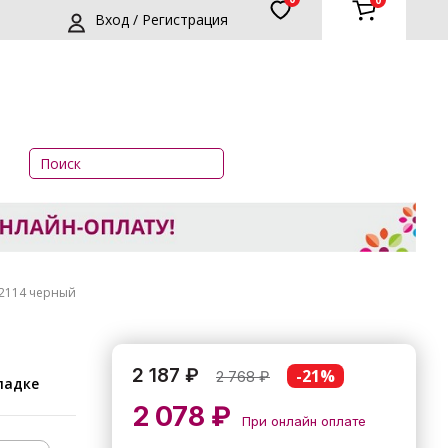
0
Вход / Регистрация
42114 черный
2 187 ₽
-21%
2 768
₽
ладке
2 078 ₽
При онлайн оплате