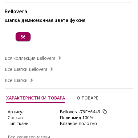
Bellovera
Шапка демисезонная цвета фуксия
56
Вся коллекция Bellovera
Все Шапки Bellovera
Все Шапки
ХАРАКТЕРИСТИКИ ТОВАРА
О ТОВАРЕ
Артикул:
Bellovera-76ГУ6443
Состав:
Полиамид 100%
Тип ткани:
Вязаное полотно
Длина:
окружность 56 - 59 см
Сезон:
Весна, Демисезон, Зима, Осень,
Все характеристики