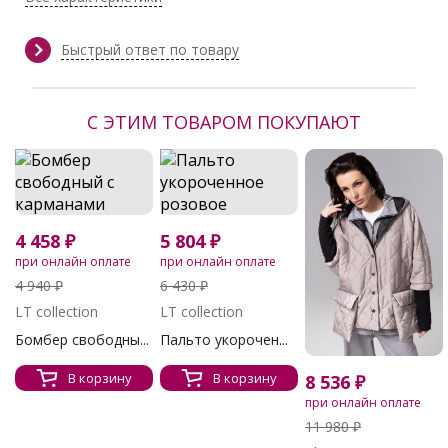
Осень/Зима
Производитель:
Bellovera
Быстрый ответ по товару
С ЭТИМ ТОВАРОМ ПОКУПАЮТ
4 458 ₽
5 804 ₽
при онлайн оплате
при онлайн оплате
4 940 ₽
6 430 ₽
LT collection
LT collection
Бомбер свободны...
Пальто укорочен...
В корзину
В корзину
8 536 ₽
при онлайн оплате
11 980 ₽