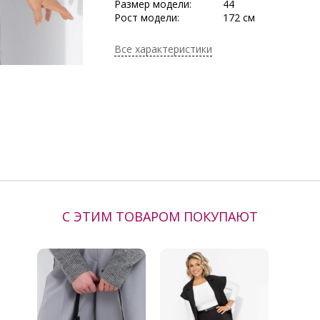
Размер модели:
44
Рост модели:
172 см
Состав:
Полиэстер 60%, Ви
Спандекс 3%
Все характеристики
Тип ткани:
Костюмная ткань
Длина по размерам:
р.46 - 66,5см., р.48 -
- 67,5см., р.52 - 68см
Сезон:
Весна, Весна/Лето,
Демисезон, Зима,
Круглогодичный, Ле
Осень/Зима, кругл
Производитель:
Charutti
С ЭТИМ ТОВАРОМ ПОКУПАЮТ