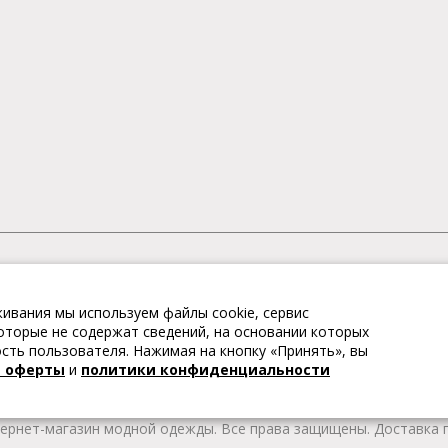
АГАЗИН МОДНОЙ ОДЕЖДЫ
ивания мы используем файлы cookie, сервис
– это коллекции модной женской, мужской, детской одежды и об
 которые не содержат сведений, на основании которых
те качественные товары из Европы по привлекательным ценам!
ть пользователя. Нажимая на кнопку «Принять», вы
 брендов. В каталоге представлена модная одежда различных цв
й оферты
и
политики конфиденциальности
т удобной женской и мужской обуви на любой сезон. Весь това
тернет-магазин модной одежды. Все права защищены. Доставка п