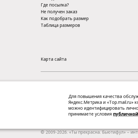
Где посылка?
Не получен заказ
Как подобрать размер
Таблица размеров
Карта сайта
«Ты прекрасна. Бьютифул» – ИНТЕРНЕТ-М
Для повышения качества обслуж
Интернет магазин «Ты прекрасна. Бьютифул» 
Яндекс.Метрика и «Top.mail.ru»
одежду и обувь, Вы гарантированно получае
можно идентифицировать личнос
качественную и стильную одежду европейских
принимаете условия
публично
наличии всегда имеется широкий ассортимен
любой город России.
© 2009-2026. «Ты прекрасна. Бьютифул» – ин