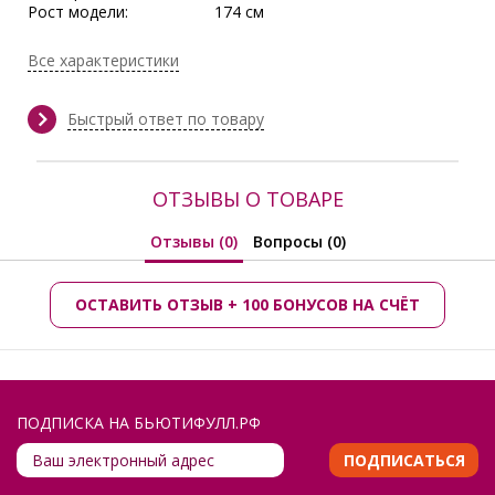
Рост модели:
174 см
Состав:
Вискоза 100%
Тип ткани:
Вискоза
Все характеристики
Длина:
в 42 р-ре - 130,5 см, в 54 р-ре -
131,5 см
Сезон:
Весна/Лето, Лето
Быстрый ответ по товару
Производитель:
Priz
ОТЗЫВЫ О ТОВАРЕ
Отзывы (0)
Вопросы (0)
ОСТАВИТЬ ОТЗЫВ + 100 БОНУСОВ НА СЧЁТ
ПОДПИСКА НА БЬЮТИФУЛЛ.РФ
ПОДПИСАТЬСЯ