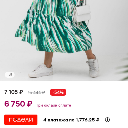
1
/
5
7 105 ₽
-54%
15 444
₽
6 750 ₽
При онлайн оплате
4 платежа по 1,776.25 ₽