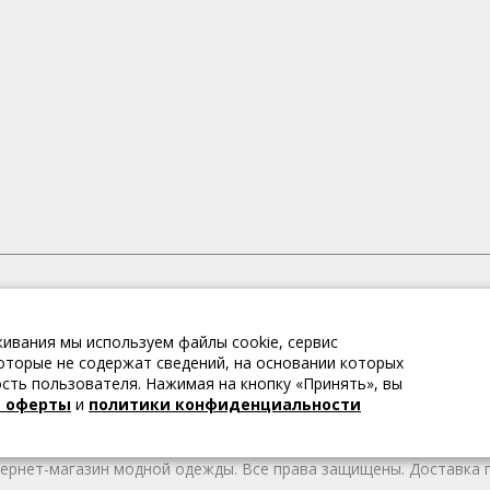
АГАЗИН МОДНОЙ ОДЕЖДЫ
ивания мы используем файлы cookie, сервис
– это коллекции модной женской, мужской, детской одежды и об
 которые не содержат сведений, на основании которых
те качественные товары из Европы по привлекательным ценам!
ть пользователя. Нажимая на кнопку «Принять», вы
 брендов. В каталоге представлена модная одежда различных цв
й оферты
и
политики конфиденциальности
т удобной женской и мужской обуви на любой сезон. Весь това
тернет-магазин модной одежды. Все права защищены. Доставка п