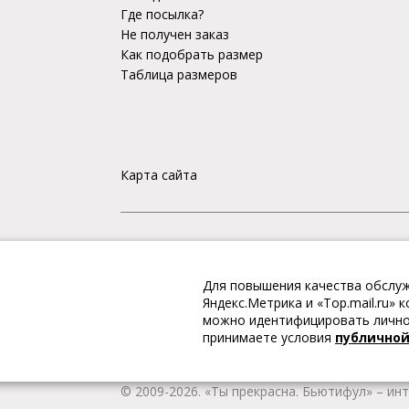
Где посылка?
Не получен заказ
Как подобрать размер
Таблица размеров
Карта сайта
«Ты прекрасна. Бьютифул» – ИНТЕРНЕТ-М
Для повышения качества обслуж
Интернет магазин «Ты прекрасна. Бьютифул» 
Яндекс.Метрика и «Top.mail.ru»
одежду и обувь, Вы гарантированно получае
можно идентифицировать личнос
качественную и стильную одежду европейских
принимаете условия
публично
наличии всегда имеется широкий ассортимен
любой город России.
© 2009-2026. «Ты прекрасна. Бьютифул» – ин