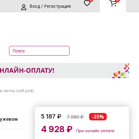
0
Вход / Регистрация
 мечты (soft pink)
5 187 ₽
-35%
7 980
₽
ружевом
4 928 ₽
При онлайн оплате