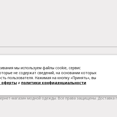
АГАЗИН МОДНОЙ ОДЕЖДЫ
ивания мы используем файлы cookie, сервис
– это коллекции модной женской, мужской, детской одежды и об
 которые не содержат сведений, на основании которых
те качественные товары из Европы по привлекательным ценам!
ть пользователя. Нажимая на кнопку «Принять», вы
 брендов. В каталоге представлена модная одежда различных цв
й оферты
и
политики конфиденциальности
т удобной женской и мужской обуви на любой сезон. Весь това
тернет-магазин модной одежды. Все права защищены. Доставка п