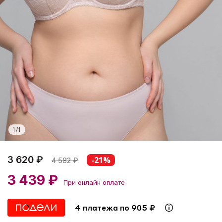
1
/
1
3 620 ₽
-21%
4 582
₽
3 439 ₽
При онлайн оплате
4 платежа по 905 ₽