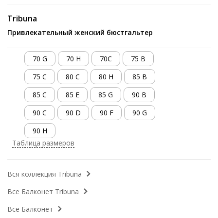
Tribuna
Привлекательный женский бюстгальтер
70 G
70 H
70C
75 B
75 C
80 C
80 H
85 B
85 C
85 E
85 G
90 B
90 C
90 D
90 F
90 G
90 H
Таблица размеров
Вся коллекция Tribuna
Все Балконет Tribuna
Все Балконет