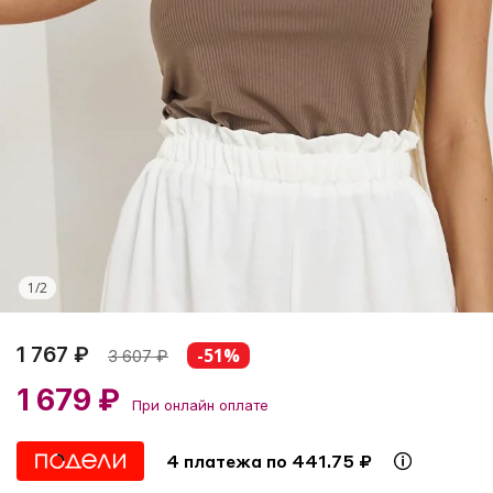
1
/
2
1 767 ₽
-51%
3 607
₽
1 679 ₽
При онлайн оплате
4 платежа по 441.75 ₽