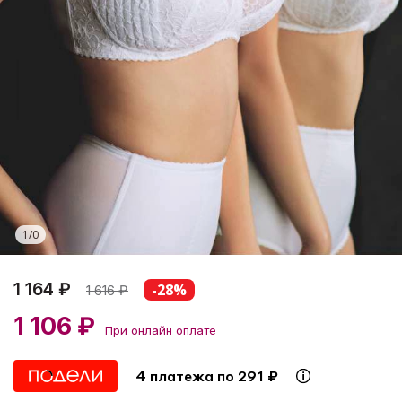
1
/
0
1 164 ₽
-28%
1 616
₽
1 106 ₽
При онлайн оплате
4 платежа по 291 ₽