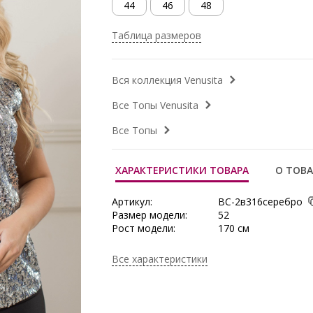
44
46
48
Таблица размеров
Вся коллекция Venusita
Все Топы Venusita
Все Топы
ХАРАКТЕРИСТИКИ ТОВАРА
О ТОВА
Артикул:
ВС-2в316серебро
Размер модели:
52
Рост модели:
170 см
Состав:
Полиэстер 82%, Ви
Эластан 3%
Все характеристики
Тип ткани:
Пайеточная
ткань+плательная
Длина:
60 см
Сезон:
Осень/Зима