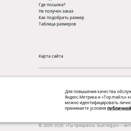
Где посылка?
Не получен заказ
Как подобрать размер
Таблица размеров
Карта сайта
«Ты прекрасна. Бьютифул» – ИНТЕРНЕТ-М
Для повышения качества обслуж
Интернет магазин «Ты прекрасна. Бьютифул» 
Яндекс.Метрика и «Top.mail.ru»
одежду и обувь, Вы гарантированно получае
можно идентифицировать личнос
качественную и стильную одежду европейских
принимаете условия
публично
наличии всегда имеется широкий ассортимен
любой город России.
© 2009-2026. «Ты прекрасна. Бьютифул» – ин