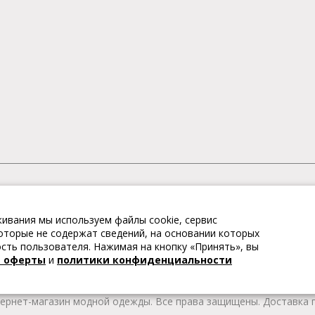
АГАЗИН МОДНОЙ ОДЕЖДЫ
ивания мы используем файлы cookie, сервис
– это коллекции модной женской, мужской, детской одежды и об
 которые не содержат сведений, на основании которых
те качественные товары из Европы по привлекательным ценам!
ть пользователя. Нажимая на кнопку «Принять», вы
 брендов. В каталоге представлена модная одежда различных цв
й оферты
и
политики конфиденциальности
т удобной женской и мужской обуви на любой сезон. Весь това
тернет-магазин модной одежды. Все права защищены. Доставка п