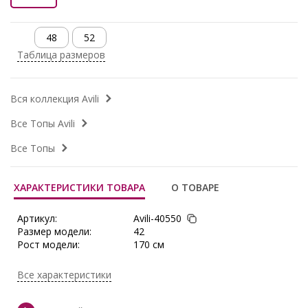
48
52
Таблица размеров
Вся коллекция Avili
Все Топы Avili
Все Топы
ХАРАКТЕРИСТИКИ ТОВАРА
О ТОВАРЕ
Артикул:
Avili-40550
Размер модели:
42
Рост модели:
170 см
Сезон:
Круглогодичный
Производитель:
Avili
Все характеристики