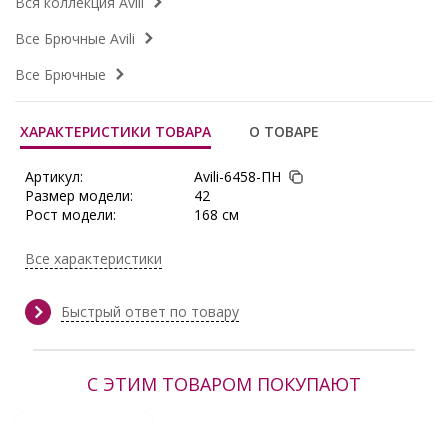
Вся коллекция Avili
Все Брючные Avili
Все Брючные
ХАРАКТЕРИСТИКИ ТОВАРА
О ТОВАРЕ
Артикул:
Avili-6458-ПН
Размер модели:
42
Рост модели:
168 см
Состав:
Полиэстер 65%, Вискоза 30%,
Эластан 5%
Все характеристики
Тип ткани:
Трикотаж
Сезон:
Демисезон, Зима, Осень, Осень/
Зима
Быстрый ответ по товару
Производитель:
Avili
С ЭТИМ ТОВАРОМ ПОКУПАЮТ