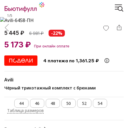
1
/
5
5 445 ₽
-22%
6 981
₽
5 173 ₽
При онлайн оплате
4 платежа по 1,361.25 ₽
Avili
Чёрный трикотажный комплект с брюками
44
46
48
50
52
54
Таблица размеров