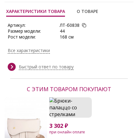
ХАРАКТЕРИСТИКИ ТОВАРА
О ТОВАРЕ
Артикул:
ЛТ-б0838
Размер модели:
44
Рост модели:
168 см
Состав:
Хлопок 95%, Эластан 5%
Тип ткани:
Хлопок+кружево
Все характеристики
Сезон:
Весна, Весна/Лето, Демисезон,
Зима, Круглогодичный, Лето,
Осень, Осень/Зима
Быстрый ответ по товару
Производитель:
Lautus
С ЭТИМ ТОВАРОМ ПОКУПАЮТ
3 302 ₽
при онлайн оплате