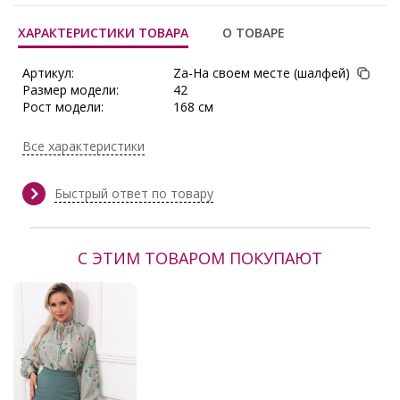
ХАРАКТЕРИСТИКИ ТОВАРА
О ТОВАРЕ
Артикул:
Za-На своем месте (шалфей)
Размер модели:
42
Рост модели:
168 см
Состав:
Полиэстер 60%, Вискоза 30%,
Эластан 10%
Все характеристики
Тип ткани:
Трикотаж
Длина:
в 42-44 р-ре - 59 см, в 46-48 р-ре -
60 см
Быстрый ответ по товару
Сезон:
Весна, Весна/Лето, Демисезон,
Зима, Круглогодичный, Лето,
Осень, Осень/Зима
С ЭТИМ ТОВАРОМ ПОКУПАЮТ
Производитель:
Elza