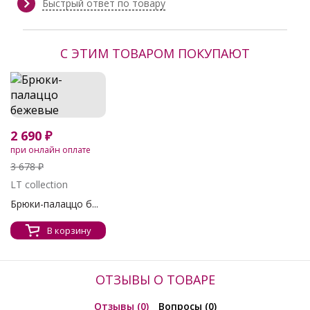
Сезон:
Весна, Весна/Лето, Демисезон,
Быстрый ответ по товару
Зима, круглогодичный,
Круглогодичный, Лето, Осень,
Осень/Зима
С ЭТИМ ТОВАРОМ ПОКУПАЮТ
Производитель:
LT collection
2 690 ₽
при онлайн оплате
3 678 ₽
LT collection
Брюки-палаццо б...
В корзину
ОТЗЫВЫ О ТОВАРЕ
Отзывы (0)
Вопросы (0)