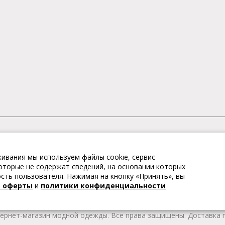
АГАЗИН МОДНОЙ ОДЕЖДЫ
ивания мы используем файлы cookie, сервис
– это коллекции модной женской, мужской, детской одежды и об
 которые не содержат сведений, на основании которых
те качественные товары из Европы по привлекательным ценам!
ть пользователя. Нажимая на кнопку «Принять», вы
 брендов. В каталоге представлена модная одежда различных цв
й оферты
и
политики конфиденциальности
т удобной женской и мужской обуви на любой сезон. Весь това
тернет-магазин модной одежды. Все права защищены. Доставка п