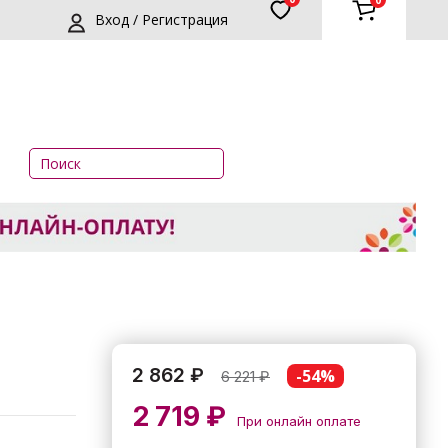
0
Вход / Регистрация
2 862 ₽
-54%
6 221
₽
2 719 ₽
При онлайн оплате