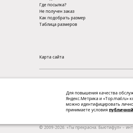
Где посылка?
Не получен заказ
Как подобрать размер
Таблица размеров
Карта сайта
«Ты прекрасна. Бьютифул» – ИНТЕРНЕТ-М
Для повышения качества обслуж
Интернет магазин «Ты прекрасна. Бьютифул» 
Яндекс.Метрика и «Top.mail.ru»
одежду и обувь, Вы гарантированно получае
можно идентифицировать личнос
качественную и стильную одежду европейских
принимаете условия
публично
наличии всегда имеется широкий ассортимен
любой город России.
© 2009-2026. «Ты прекрасна. Бьютифул» – ин