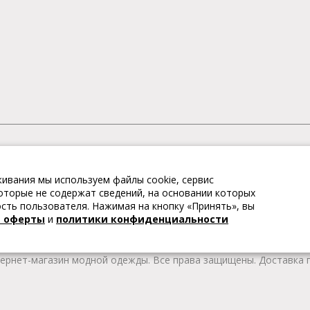
АГАЗИН МОДНОЙ ОДЕЖДЫ
ивания мы используем файлы cookie, сервис
– это коллекции модной женской, мужской, детской одежды и об
 которые не содержат сведений, на основании которых
те качественные товары из Европы по привлекательным ценам!
ть пользователя. Нажимая на кнопку «Принять», вы
 брендов. В каталоге представлена модная одежда различных цв
й оферты
и
политики конфиденциальности
т удобной женской и мужской обуви на любой сезон. Весь това
тернет-магазин модной одежды. Все права защищены. Доставка п