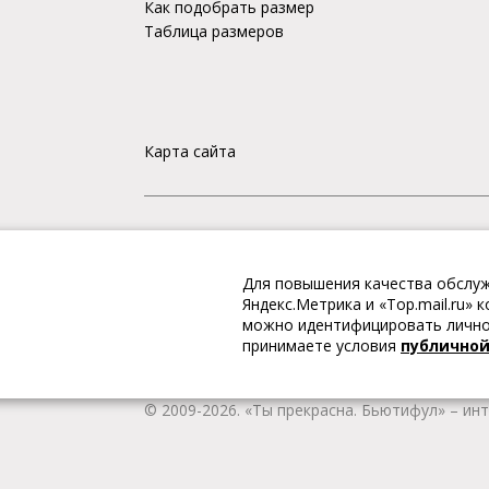
Как подобрать размер
Таблица размеров
Карта сайта
«Ты прекрасна. Бьютифул» – ИНТЕРНЕТ-М
Для повышения качества обслуж
Интернет магазин «Ты прекрасна. Бьютифул» 
Яндекс.Метрика и «Top.mail.ru»
одежду и обувь, Вы гарантированно получае
можно идентифицировать личнос
качественную и стильную одежду европейских
принимаете условия
публично
наличии всегда имеется широкий ассортимен
любой город России.
© 2009-2026. «Ты прекрасна. Бьютифул» – ин