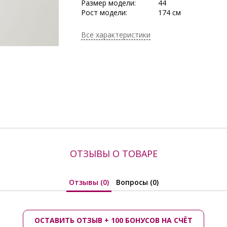
Размер модели:
44
Рост модели:
174 см
Состав:
Хлопок 100%
Тип ткани:
Хлопок
Все характеристики
Длина:
в росте 164: в 42 р-р
в 54 р-ре - 93,5 см
Сезон:
Весна/Лето, Лето
Производитель:
Priz
ОТЗЫВЫ О ТОВАРЕ
Отзывы (0)
Вопросы (0)
ОСТАВИТЬ ОТЗЫВ + 100 БОНУСОВ НА СЧЁТ