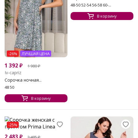
48-50 52-54 56-58 60-...
В корзину
-26%
ЛУЧШАЯ ЦЕНА
1 392
₽
1 980
₽
Iv-capriz
Сорочка ночная...
48 50
В корзину
-25%
2 483
₽
3 485
₽