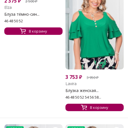
2 375
₽
2 500
₽
Elza
Блуза тёмно-син...
46 48 50 52
В корзину
3 753
₽
3 950
₽
Lavira
Блузка женская...
46 48 50 52 54 56 58...
В корзину