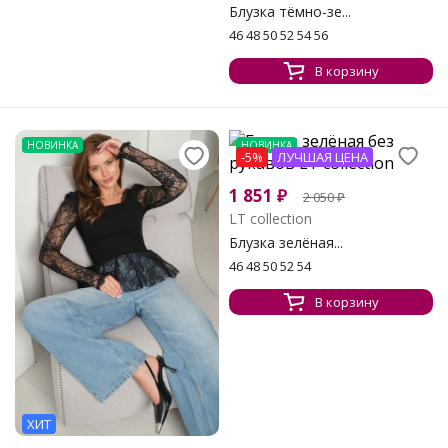
Блузка тёмно-зе...
46 48 50 52 54 56
В корзину
НОВИНКА
НОВИНКА
-5%
ЛУЧШАЯ ЦЕНА
1 851
₽
2 050
₽
LT collection
Блузка зелёная...
46 48 50 52 54
В корзину
ХИТ