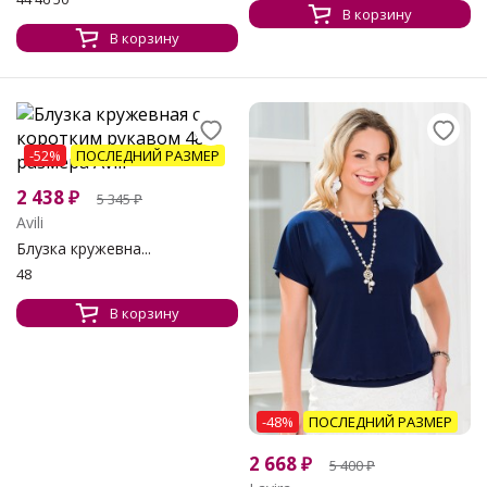
В корзину
В корзину
-52%
ПОСЛЕДНИЙ РАЗМЕР
2 438
₽
5 345
₽
Avili
Блузка кружевна...
48
В корзину
-48%
ПОСЛЕДНИЙ РАЗМЕР
2 668
₽
5 400
₽