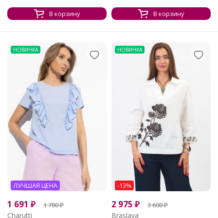
В корзину
В корзину
НОВИНКА
НОВИНКА
ЛУЧШАЯ ЦЕНА
-13%
1 691
₽
2 975
₽
1 780
₽
3 600
₽
Charutti
Braslava