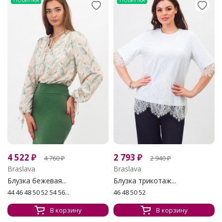
НОВИНКА
НОВИНКА
4 522
₽
2 793
₽
4 760
₽
2 940
₽
Braslava
Braslava
Блузка бежевая...
Блузка трикотаж...
44 46 48 50 52 54 56...
46 48 50 52
В корзину
В корзину