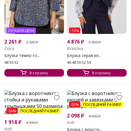
ЛУЧШАЯ ЦЕНА
-13%
2 261
₽
4 876
₽
2 380
₽
5 900
₽
Dora
Braslava
Блузка тёмно-го...
Блузка серая из...
48 50 52
46 48 50 52 54
В корзину
В корзину
-52%
ПОСЛЕДНИЙ РАЗМЕР
-50%
ПОСЛЕДНИЙ РАЗМЕР
2 098
₽
4 600
₽
1 918
₽
Avili
4 038
₽
Avili
Блузка с воротн...