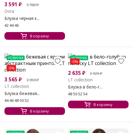
3 591
₽
3 780
₽
Dora
Блузка чёрная к...
42 44 46
В корзину
НОВИНКА
НОВИНКА
-5%
-5%
2 635
₽
2 920
₽
3 565
₽
LT collection
3 950
₽
LT collection
Блузка в бело-г...
Блузка бежевая...
48 50 52 54
44 46 48 50 52
В корзину
В корзину