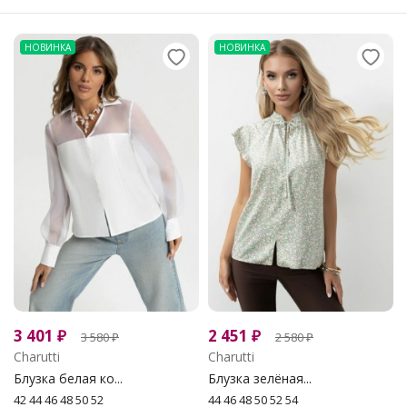
НОВИНКА
НОВИНКА
3 401
₽
2 451
₽
3 580
₽
2 580
₽
Charutti
Charutti
Блузка белая ко...
Блузка зелёная...
42 44 46 48 50 52
44 46 48 50 52 54