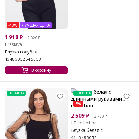
-13%
ЛУЧШАЯ ЦЕНА
1 918
₽
2 320
₽
Braslava
Блузка голубая...
46 48 50 52 54 56 58
В корзину
НОВИНКА
НОВИНКА
-5%
2 509
₽
2 780
₽
LT collection
Блузка белая с...
44 46 48 50 52