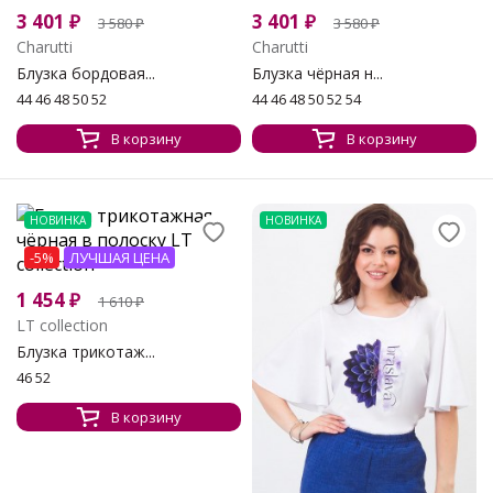
3 401
₽
3 401
₽
3 580
₽
3 580
₽
Charutti
Charutti
Блузка бордовая...
Блузка чёрная н...
44 46 48 50 52
44 46 48 50 52 54
В корзину
В корзину
НОВИНКА
НОВИНКА
-5%
ЛУЧШАЯ ЦЕНА
1 454
₽
1 610
₽
LT collection
Блузка трикотаж...
46 52
В корзину