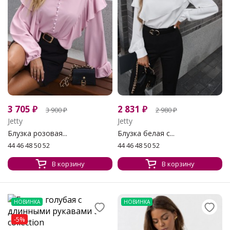
3 705
₽
2 831
₽
3 900
₽
2 980
₽
Jetty
Jetty
Блузка розовая...
Блузка белая с...
44 46 48 50 52
44 46 48 50 52
В корзину
В корзину
НОВИНКА
НОВИНКА
-5%