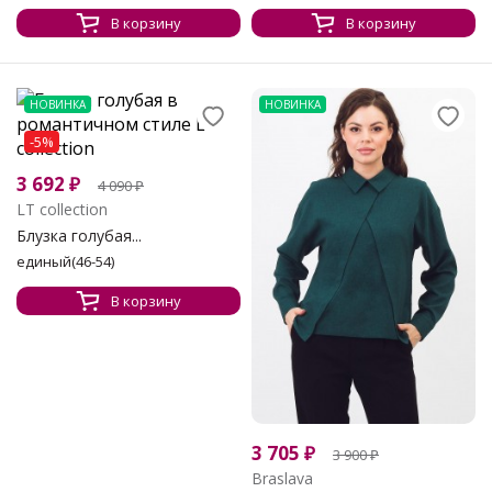
В корзину
В корзину
НОВИНКА
НОВИНКА
-5%
3 692
₽
4 090
₽
LT collection
Блузка голубая...
единый(46-54)
В корзину
3 705
₽
3 900
₽
Braslava