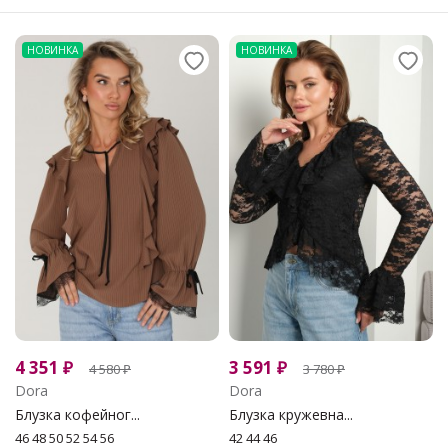
НОВИНКА
НОВИНКА
4 351
₽
3 591
₽
4 580
₽
3 780
₽
Dora
Dora
Блузка кофейног...
Блузка кружевна...
46 48 50 52 54 56
42 44 46