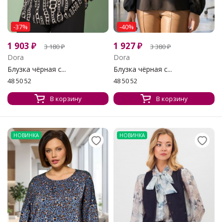
-37%
-40%
1 903
₽
1 927
₽
3 180
₽
3 380
₽
Dora
Dora
Блузка чёрная с...
Блузка чёрная с...
48 50 52
48 50 52
В корзину
В корзину
НОВИНКА
НОВИНКА