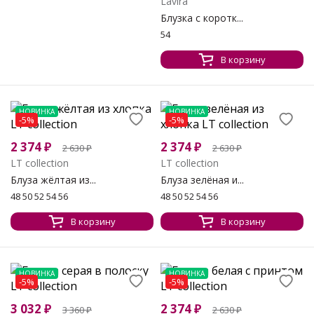
Lavira
Блузка с коротк...
54
В корзину
НОВИНКА
НОВИНКА
-5%
-5%
2 374
₽
2 374
₽
2 630
₽
2 630
₽
LT collection
LT collection
Блуза жёлтая из...
Блуза зелёная и...
48 50 52 54 56
48 50 52 54 56
В корзину
В корзину
НОВИНКА
НОВИНКА
-5%
-5%
3 032
₽
2 374
₽
3 360
₽
2 630
₽