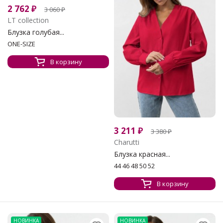
2 762
₽
3 060
₽
LT collection
Блузка голубая...
ONE-SIZE
В корзину
3 211
₽
3 380
₽
Charutti
Блузка красная...
44 46 48 50 52
В корзину
НОВИНКА
НОВИНКА