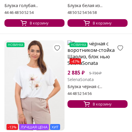
Блузка голубая...
Блузка белая из...
44 46 48 50 52 54
48 50 52 54 56 58
В корзину
В корзину
НОВИНКА
НОВИНКА
-47%
2 885
₽
5 730
₽
SelenaSonata
Блузка чёрная с...
44 48 52 54 56
В корзину
-13%
ЛУЧШАЯ ЦЕНА
ХИТ