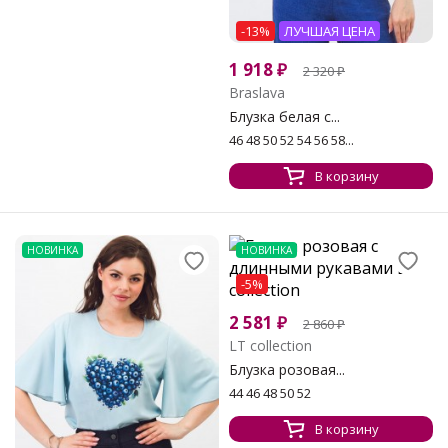
-13%
ЛУЧШАЯ ЦЕНА
1 918
₽
2 320
₽
Braslava
Блузка белая с...
46 48 50 52 54 56 58...
В корзину
НОВИНКА
НОВИНКА
-5%
2 581
₽
2 860
₽
LT collection
Блузка розовая...
44 46 48 50 52
В корзину