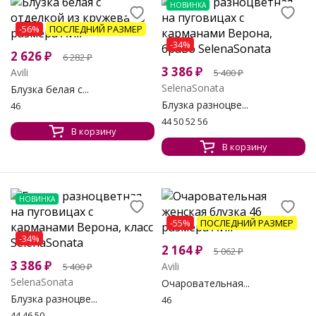
НОВИНКА
-56%
ПОСЛЕДНИЙ РАЗМЕР
-34%
2 626
₽
6 282
₽
3 386
₽
Avili
5 400
₽
SelenaSonata
Блузка белая с...
Блузка разноцве...
46
44 50 52 56
В корзину
В корзину
НОВИНКА
-55%
ПОСЛЕДНИЙ РАЗМЕР
-34%
2 164
₽
5 062
₽
3 386
₽
Avili
5 400
₽
SelenaSonata
Очаровательная...
Блузка разноцве...
46
44 46 50