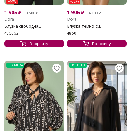
-44%
-52%
1 905
₽
1 906
₽
3 580
₽
4 180
₽
Dora
Dora
Блузка свободна...
Блузка тёмно-си...
48 50 52
48 50
В корзину
В корзину
НОВИНКА
НОВИНКА