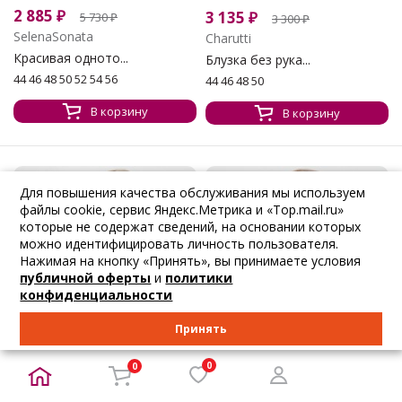
2 885
₽
3 135
₽
5 730
₽
3 300
₽
SelenaSonata
Charutti
Красивая одното...
Блузка без рука...
44 46 48 50 52 54 56
44 46 48 50
В корзину
В корзину
НОВИНКА
НОВИНКА
Для повышения качества обслуживания мы используем
файлы cookie, сервис Яндекс.Метрика и «Top.mail.ru»
которые не содержат сведений, на основании которых
можно идентифицировать личность пользователя.
Нажимая на кнопку «Принять», вы принимаете условия
публичной оферты
и
политики
конфиденциальности
Принять
0
0