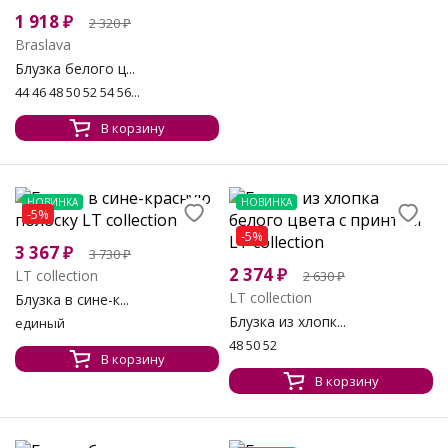
1 918
₽
2 320
₽
Braslava
Блузка белого ц...
44 46 48 50 52 54 56...
В корзину
НОВИНКА
НОВИНКА
-5%
-5%
3 367
₽
3 730
₽
2 374
₽
LT collection
2 630
₽
LT collection
Блузка в сине-к...
Блузка из хлопк...
единый
48 50 52
В корзину
В корзину