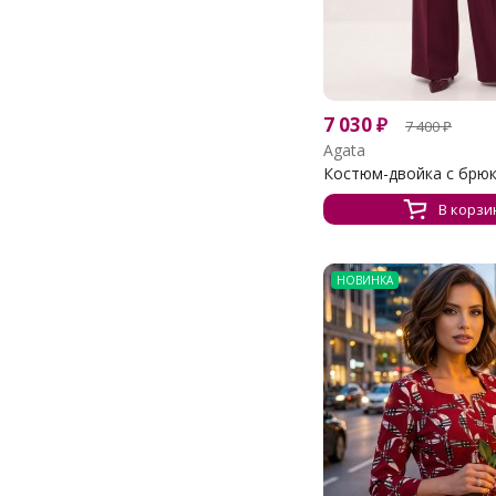
7 030
₽
7 400
₽
Agata
Костюм-двойка с брю
В корзи
НОВИНКА