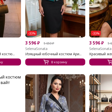
-33%
-33%
3 596
₽
3 596
₽
5 650
₽
5 
SelenaSonata
SelenaSonata
костю...
Изящный юбочный костюм Ари...
Красивый жен
ну
В корзину