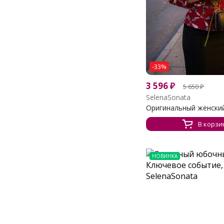
-33%
3 596
₽
5 650
₽
SelenaSonata
Оригинальный женский 
В корзи
НОВИНКА