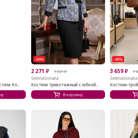
-66%
-48%
2 271
₽
3 659
₽
7 031
₽
7 
SelenaSonata
SelenaSonata
тюм Кл...
Костюм трикотажный с юбкой...
Костюм-тройк
ну
В корзину