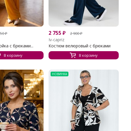
2 755
₽
350
₽
2 900
₽
Iv-capriz
йка с брюками...
Костюм велюровый с брюками
В корзину
В корзину
НОВИНКА