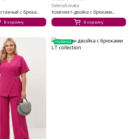
SelenaSonata
тажный с брюка...
Комплект-двойка с брюками...
В корзину
В корзину
НОВИНКА