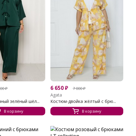
6 650
₽
400
₽
7 000
₽
Agata
ный зелёный шёл...
Костюм-двойка жёлтый с брю...
В корзину
В корзину