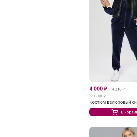
4 000
₽
4 210
₽
Iv-capriz
Костюм велюровый сини
В корзи