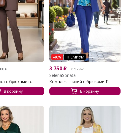
-40%
ПРЕМИУМ
3 750
₽
408
₽
6 579
₽
SelenaSonata
а с брюками в...
Комплект синий с брюками П...
В корзину
В корзину