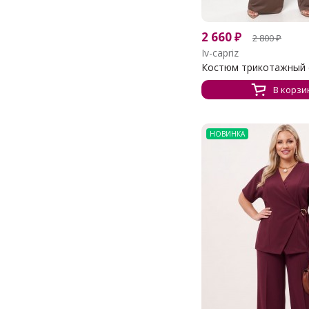
2 660
₽
2 800
₽
Iv-capriz
Костюм трикотажный с
В корзи
НОВИНКА