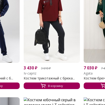
3 430
₽
7 030
₽
3 610
₽
7 
Iv-capriz
Agata
й с б...
Костюм трикотажный с брюка...
Костюм брюч
ну
В корзину