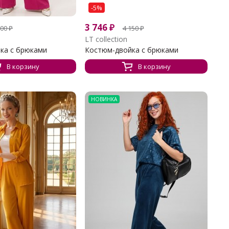
-5%
3 746
₽
400
₽
4 150
₽
LT collection
ка с брюками
Костюм-двойка с брюками
В корзину
В корзину
НОВИНКА