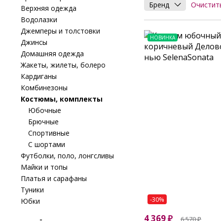
Очистит
Бренд
Верхняя одежда
Водолазки
Джемперы и толстовки
НОВИНКА
Джинсы
Домашняя одежда
Жакеты, жилеты, болеро
Кардиганы
Комбинезоны
Костюмы, комплекты
Юбочные
Брючные
Спортивные
С шортами
Футболки, поло, лонгсливы
Майки и топы
Платья и сарафаны
Туники
-30%
Юбки
4 369
₽
6 570
₽