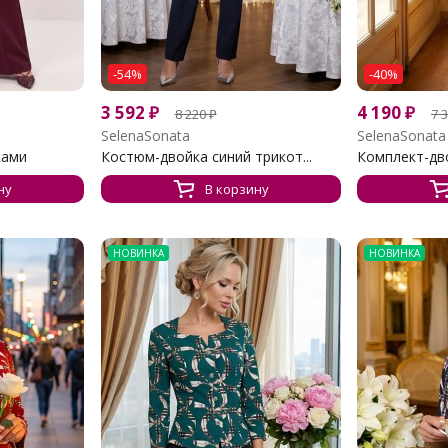
-54%
-40%
3 592
₽
4 190
₽
8 220
₽
7 
SelenaSonata
SelenaSonata
ками
Костюм-двойка синий трикот...
Комплект-дво
ну
В корзину
НОВИНКА
НОВИНКА