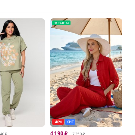
НОВИНКА
-40%
ХИТ
4 190
₽
440
₽
7 350
₽