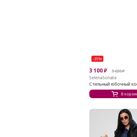
-35%
3 100
₽
5 020
₽
SelenaSonata
Стильный юбочный кос
В корзи