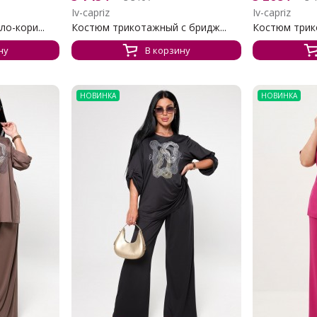
Iv-capriz
Iv-capriz
о-кори...
Костюм трикотажный с бридж...
Костюм трико
ну
В корзину
НОВИНКА
НОВИНКА