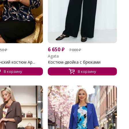
6 650
₽
650
₽
7 000
₽
Agata
ский костюм Ар...
Костюм-двойка с брюками
В корзину
В корзину