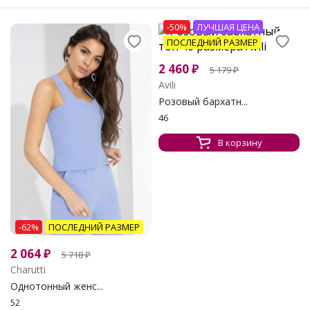
-50%
ЛУЧШАЯ ЦЕНА
ПОСЛЕДНИЙ РАЗМЕР
2 460
₽
5 179
₽
Avili
Розовый бархатн...
46
В корзину
-62%
ПОСЛЕДНИЙ РАЗМЕР
2 064
₽
5 718
₽
Charutti
Однотонный женс...
52