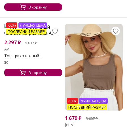
В корзину
-52%
ЛУЧШАЯ ЦЕНА
ПОСЛЕДНИЙ РАЗМЕР
2 297
₽
5 037
₽
Avili
Топ трикотажный...
50
В корзину
-51%
ЛУЧШАЯ ЦЕНА
ПОСЛЕДНИЙ РАЗМЕР
1 679
₽
3 607
₽
Jetty