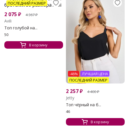
ПОСЛЕДНИЙ РАЗМЕР
2 075
₽
4 367
₽
Avili
Топ голубой на...
50
В корзину
-46%
ЛУЧШАЯ ЦЕНА
ПОСЛЕДНИЙ РАЗМЕР
2 257
₽
4 400
₽
Jetty
Топ чёрный на б...
46
В корзину