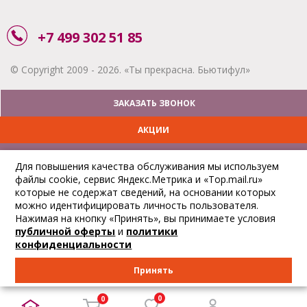
+7 499 302 51 85
© Copyright 2009 - 2026. «Ты прекрасна. Бьютифул»
ЗАКАЗАТЬ ЗВОНОК
АКЦИИ
ДОСТАВКА
Для повышения качества обслуживания мы используем
файлы cookie, сервис Яндекс.Метрика и «Top.mail.ru»
ОПЛАТА
которые не содержат сведений, на основании которых
можно идентифицировать личность пользователя.
ОТСЛЕДИТЬ ЗАКАЗ
Нажимая на кнопку «Принять», вы принимаете условия
публичной оферты
и
политики
конфиденциальности
Принять
0
0