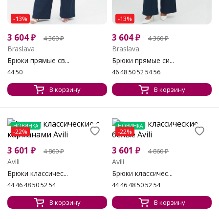
-13%
-13%
3 604
₽
3 604
₽
4 360
₽
4 360
₽
Braslava
Braslava
Брюки прямые св...
Брюки прямые си...
44 50
46 48 50 52 54 56
В корзину
В корзину
НОВИНКА
НОВИНКА
-22%
-22%
3 601
₽
3 601
₽
4 860
₽
4 860
₽
Avili
Avili
Брюки классичес...
Брюки классичес...
44 46 48 50 52 54
44 46 48 50 52 54
В корзину
В корзину