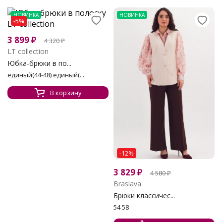
НОВИНКА
НОВИНКА
-5%
3 899
₽
4 320
₽
LT collection
Юбка-брюки в по...
единый(44-48) единый(...
В корзину
-12%
3 829
₽
4 580
₽
Braslava
Брюки классичес...
54 58