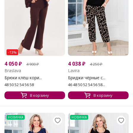
-13%
4 050
₽
4 038
₽
4 900
₽
4 250
₽
Braslava
Lavira
Брюки клёш кори...
Бриджи чёрные с...
48 50 52 54 56 58
46 48 50 52 54 56 58...
В корзину
В корзину
НОВИНКА
НОВИНКА