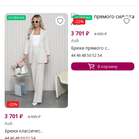
НОВИНКА
НОВИНКА
-22%
3 701
₽
4 995
₽
Avili
Брюки прямого с...
44 46 48 50 52 54
В корзину
-22%
3 701
₽
4 995
₽
Avili
Брюки классичес...
44 46 48 50 52 54