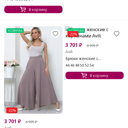
В корзину
НОВИНКА
НОВИНКА
-22%
3 701
₽
4 995
₽
Avili
Брюки женские с...
44 46 48 50 52 54
В корзину
-22%
3 701
₽
4 995
₽
Avili