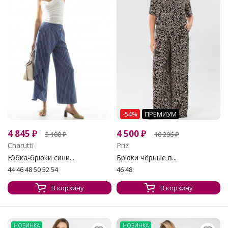
-54%
ПРЕМИУМ
4 845
₽
4 500
₽
5 100
₽
10 296
₽
Charutti
Priz
Юбка-брюки сини...
Брюки чёрные в...
44 46 48 50 52 54
46 48
В корзину
В корзину
НОВИНКА
НОВИНКА