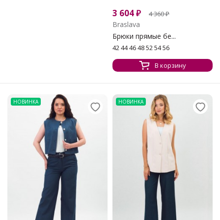
3 604
₽
4 360
₽
Braslava
Брюки прямые бе...
42 44 46 48 52 54 56
В корзину
НОВИНКА
НОВИНКА