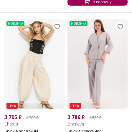
В корзину
НОВИНКА
НОВИНКА
-15%
-13%
3 795
₽
3 786
₽
4 700
₽
4 580
₽
Charutti
Braslava
Брюки‑алладины...
Брюки классичес...