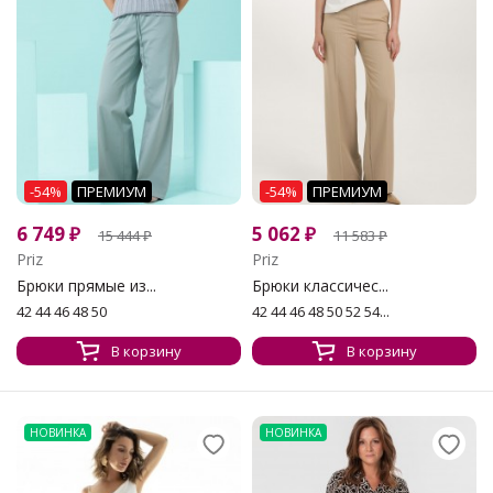
-54%
ПРЕМИУМ
-54%
ПРЕМИУМ
6 749
₽
5 062
₽
15 444
₽
11 583
₽
Priz
Priz
Брюки прямые из...
Брюки классичес...
42 44 46 48 50
42 44 46 48 50 52 54...
В корзину
В корзину
НОВИНКА
НОВИНКА