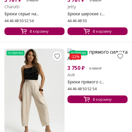
3 980
₽
3 980
₽
Charutti
Jetty
Брюки серые на...
Брюки широкие с...
44 46 48 50 52 54
44 46 48 50
В корзину
В корзину
НОВИНКА
НОВИНКА
-22%
3 750
₽
5 060
₽
Avili
Брюки прямого с...
44 46 48 50 52 54
В корзину