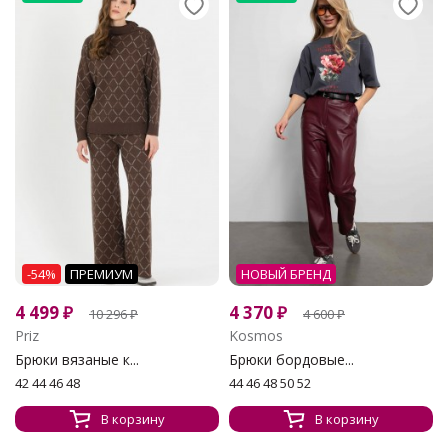
-54%
ПРЕМИУМ
НОВЫЙ БРЕНД
4 499
₽
4 370
₽
10 296
₽
4 600
₽
Priz
Kosmos
Брюки вязаные к...
Брюки бордовые...
42 44 46 48
44 46 48 50 52
В корзину
В корзину