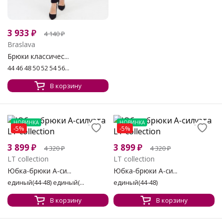
3 933
₽
4 140
₽
Braslava
Брюки классичес...
44 46 48 50 52 54 56...
В корзину
НОВИНКА
НОВИНКА
-5%
-5%
3 899
₽
3 899
₽
4 320
₽
4 320
₽
LT collection
LT collection
Юбка-брюки А-си...
Юбка-брюки А-си...
единый(44-48) единый(...
единый(44-48)
В корзину
В корзину