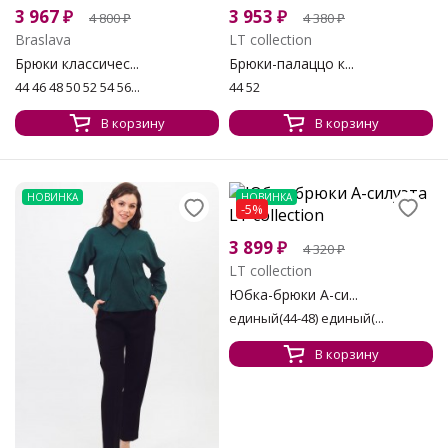
3 967
₽
3 953
₽
4 800
₽
4 380
₽
Braslava
LT collection
Брюки классичес...
Брюки-палаццо к...
44 46 48 50 52 54 56...
44 52
В корзину
В корзину
НОВИНКА
НОВИНКА
-5%
3 899
₽
4 320
₽
LT collection
Юбка-брюки А-си...
единый(44-48) единый(...
В корзину