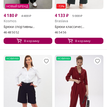
НОВЫЙ БРЕНД
-13%
4 180
₽
4 133
₽
4 400
₽
5 000
₽
Kosmos
Braslava
Брюки спортивны...
Брюки классичес...
46 48 50 52
46 54 56
В корзину
В корзину
НОВИНКА
НОВИНКА