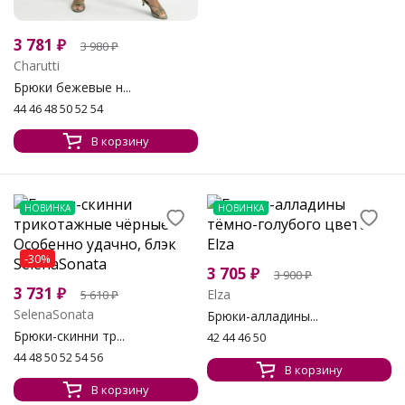
3 781
₽
3 980
₽
Charutti
Брюки бежевые н...
44 46 48 50 52 54
В корзину
НОВИНКА
НОВИНКА
-30%
3 705
₽
3 900
₽
3 731
₽
Elza
5 610
₽
SelenaSonata
Брюки-алладины...
Брюки-скинни тр...
42 44 46 50
44 48 50 52 54 56
В корзину
В корзину