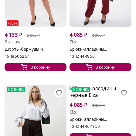
-13%
4 133
₽
4 085
₽
5 000
₽
4 300
₽
Braslava
Elza
Шорты-бермуды ч...
Брюки-алладины...
46 48 50 52 54
40 42 44 48 50
В корзину
В корзину
НОВИНКА
НОВИНКА
4 085
₽
4 300
₽
Elza
Брюки-алладины...
40 42 44 46 48 50