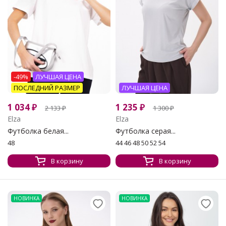
-49%
ЛУЧШАЯ ЦЕНА
ПОСЛЕДНИЙ РАЗМЕР
ЛУЧШАЯ ЦЕНА
1 034
₽
1 235
₽
2 133
₽
1 300
₽
Elza
Elza
Футболка белая...
Футболка серая...
48
44 46 48 50 52 54
В корзину
В корзину
НОВИНКА
НОВИНКА