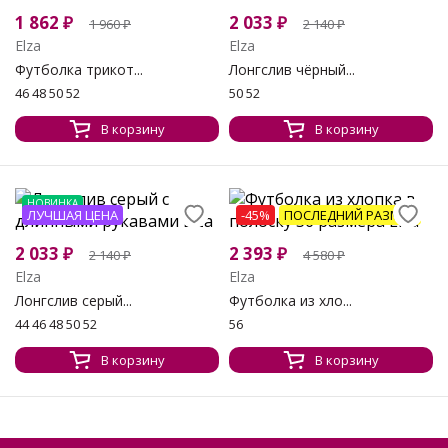
1 862
₽
2 033
₽
1 960
₽
2 140
₽
Elza
Elza
Футболка трикот...
Лонгслив чёрный...
46 48 50 52
50 52
В корзину
В корзину
НОВИНКА
ЛУЧШАЯ ЦЕНА
-45%
ПОСЛЕДНИЙ РАЗМЕР
2 033
₽
2 393
₽
2 140
₽
4 580
₽
Elza
Elza
Лонгслив серый...
Футболка из хло...
44 46 48 50 52
56
В корзину
В корзину