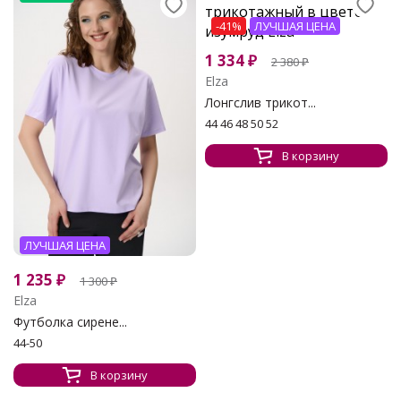
-41%
ЛУЧШАЯ ЦЕНА
1 334
₽
2 380
₽
Elza
Лонгслив трикот...
44 46 48 50 52
В корзину
ЛУЧШАЯ ЦЕНА
1 235
₽
1 300
₽
Elza
Футболка сирене...
44-50
В корзину