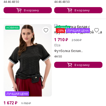
44 46 48 50
44 46 48 50
В корзину
В корзину
НОВИНКА
НОВИНКА
-28%
ЛУЧШАЯ ЦЕНА
1 710
₽
2 500
₽
Elza
Футболка белая...
44-50
В корзину
ЛУЧШАЯ ЦЕНА
1 672
₽
1 760
₽