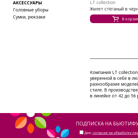
LT collection
АКСЕССУАРЫ
Жилет стёганый в чёрн
Головные уборы
Сумки, рюкзаки
В корзи
Компания
LT collection
уверенной в себе в л
разнообразие моделей
стиле. В производств
в линейке от 42 до 56
ПОДПИСКА НА БЬЮТИФУ
Даю
согласие на обработку п