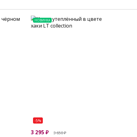
НОВИНКА
-5%
3 295
₽
3 650
₽