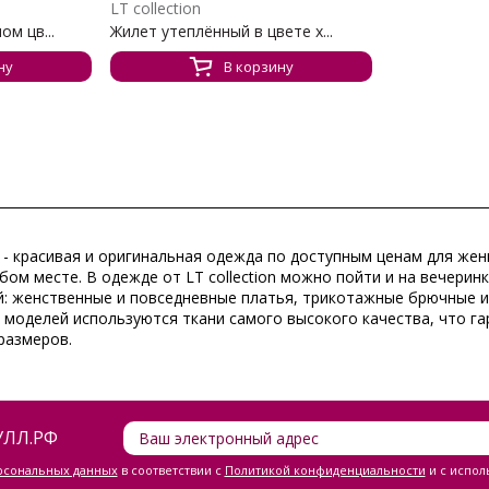
LT collection
ом цв...
Жилет утеплённый в цвете х...
ну
В корзину
- красивая и оригинальная одежда по доступным ценам для жен
юбом месте. В одежде от
LT collection
можно пойти и на вечеринк
: женственные и повседневные платья, трикотажные брючные и
е моделей используются ткани самого высокого качества, что га
 размеров.
ЛЛ.РФ
ерсональных данных
в соответствии с
Политикой конфиденциальности
и с испол