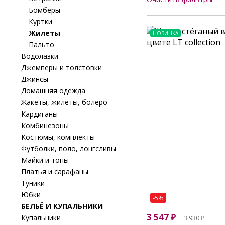
Бомберы
Куртки
Жилеты
НОВИНКА
Пальто
Водолазки
Джемперы и толстовки
Джинсы
Домашняя одежда
Жакеты, жилеты, болеро
Кардиганы
Комбинезоны
Костюмы, комплекты
Футболки, поло, лонгсливы
Майки и топы
Платья и сарафаны
Туники
Юбки
-5%
БЕЛЬЁ И КУПАЛЬНИКИ
3 547
₽
Купальники
3 930
₽